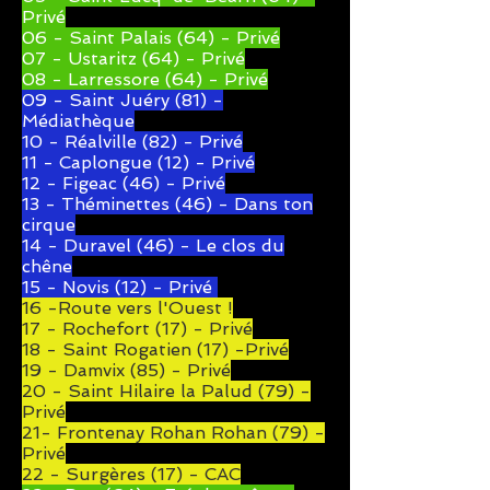
Privé
06 - Saint Palais (64) - Privé
07 - Ustaritz (64) - Privé
08 - Larressore (64) - Privé
09 - Saint Juéry (81) -
Médiathèque
10 - Réalville (82) - Privé
11 - Caplongue (12) - Privé
12 - Figeac (46) - Privé
13 - Théminettes (46) - Dans ton
cirque
14 - Duravel (46) - Le clos du
chêne
15 - Novis (12) - Privé
16 -Route vers l'Ouest !
17 -
Rochefort (17) - Privé
18 - Saint Rogatien (17) -Privé
19 - Damvix (85) - Privé
20 - Saint Hilaire la Palud (79) -
Privé
21- Frontenay Rohan Rohan (79) -
Privé
22 - Surgères (17) - CAC