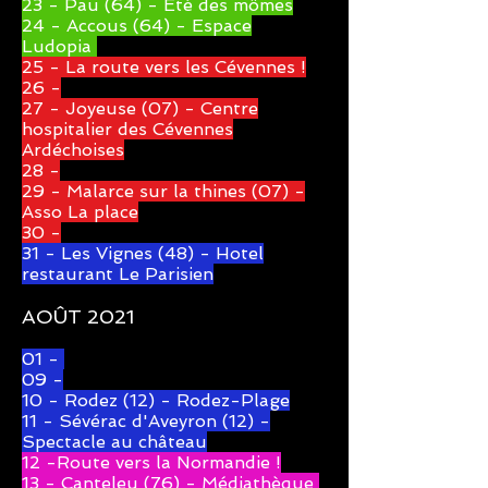
23 - Pau (64) - Eté des mômes
24 - Accous (64) - Espace
Ludopia
25 - La route vers les Cévennes !
26 -
27 - Joyeuse (07) - Centre
hospitalier des Cévennes
Ardéchoises
28 -
29 - Malarce sur la thines (07) -
Asso La place
30 -
31 - Les Vignes (48) - Hotel
restaurant Le Parisien
AOÛT 2021
01 -
09 -
10 - Rodez (12) - Rodez-Plage
11 - Sévérac d'Aveyron (12) -
Spectacle au château
12 -Route vers la Normandie !
13 - Canteleu (76) - Médiathèque