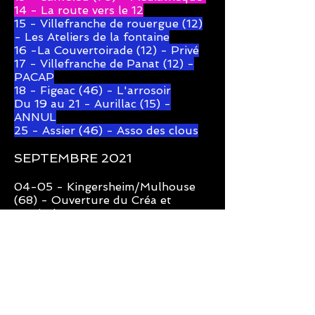
14 - La route vers le 12
15 - Villefranche de rouergue (12)
- Les Ateliers de la fontaine
16 -La Couvertoirade (12) - Privé
17 - Villefranche de Panat (12) -
PACAP
18 - Figeac (46) - L'arrosoir
Du 19 au 21 - Aurillac (15) -
ANNUL
25 - Assier (46) - Asso des clous
SEPTEMBRE 2021
04-05 - Kingersheim/Mulhouse
(68) - Ouverture du Créa et
Festival PopUp
23 - Albi (81) - Le retour du Jeudi
25 - Saint Palais (64) -
Abian /
ouverture de saison Hameka