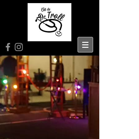
La Guinguette Magique
Magie
Populaire
-
Tout
public