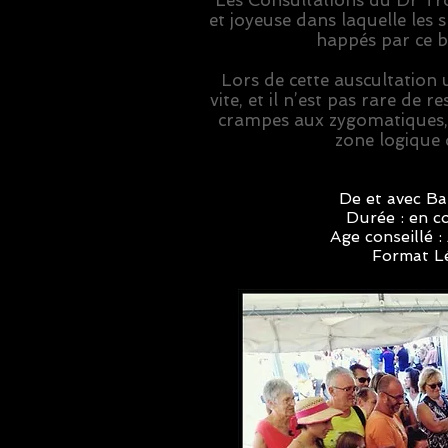
Les Consultations du Dr Tro
et joyeuse dans laquelle les
happés par ce 
Lors de cette auscultation
vite, et il n’est pas rare de r
crampes aux zygomatiques, 
zone logique 
De et avec B
Durée : en co
Age conseillé :
Format L