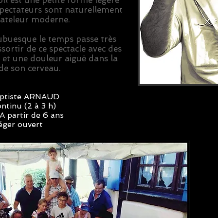
ll est une petite forme légère
 spectateurs sont naturellement
bateleur moderne.
 ubuesque le temps passe très
essortir de ce spectacle avec des
et une douleur aiguë dans la
de son cerveau.
aptiste ARNAUD
ntinu (2 à 3 h)
 A partir de 6 ans
éger ouvert