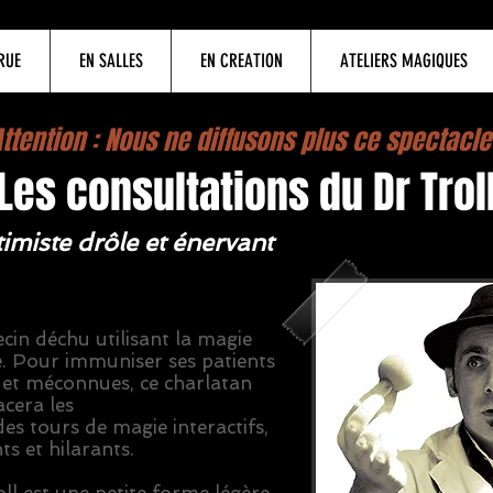
RUE
EN SALLES
EN CREATION
ATELIERS MAGIQUES
ttention : Nous ne diffusons plus ce spectacle 
Les consultations du Dr Trol
imiste drôle et énervant
cin déchu utilisant la magie
 Pour immuniser ses patients
 et méconnues, ce charlatan
cera les
es tours de magie interactifs,
s et hilarants.