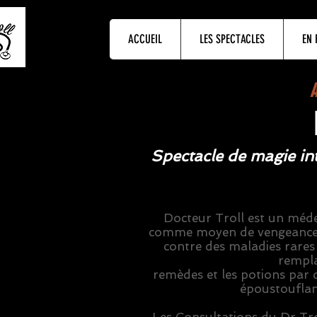
ACCUEIL
LES SPECTACLES
EN 
A
Spectacle de magie int
Docteur Troll est un méde
comme moyen de vengeance.
contre des maladies rares
rempla
remèdes et les potions par d
époustouflant