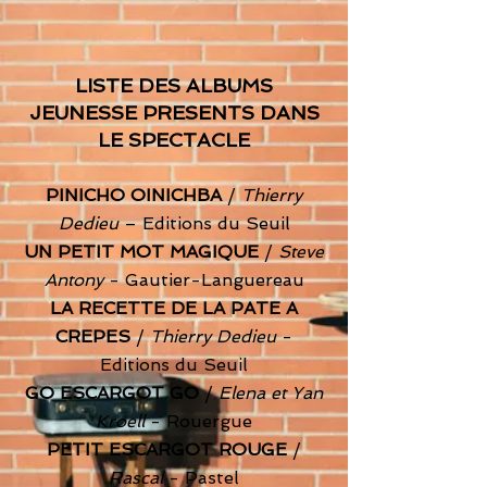
LISTE DES ALBUMS
JEUNESSE PRESENTS DANS
LE SPECTACLE
PINICHO OINICHBA
/
Thierry
Dedieu
– Editions du Seuil
UN PETIT MOT MAGIQUE
/
Steve
Antony
- Gautier-Languereau
LA RECETTE DE LA PATE A
CREPES
/
Thierry Dedieu
-
Editions du Seuil
GO ESCARGOT GO
/
Elena et Yan
Kroell
- Rouergue
PETIT ESCARGOT ROUGE
/
Rascal
- Pastel