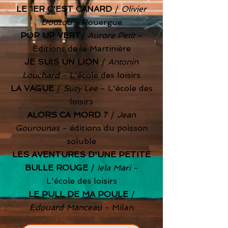
LE 1ER C'EST CANARD
/
Olivier
Douzou
- Rouergue
POP UP VERT
/
Aurore Petit
-
Editions de la Martinière
JE SUIS UN LION
/
Antonin
Louchard
- L'école des loisirs
LA VAGUE
/
Suzy Lee
- L'école des
loisirs
ALORS CA MORD ?
/
Jean
Gourounas
- éditions du poisson
soluble
LES AVENTURES D'UNE PETITE
BULLE ROUGE
/
Iela Mari
-
L'école des loisirs
LE PULL DE MA POULE
/
Edouard Manceau
- Milan