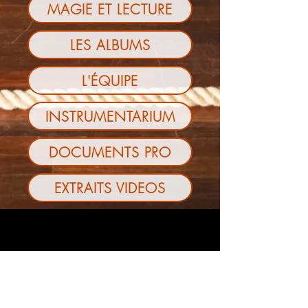
MAGIE ET LECTURE
LES ALBUMS
L'ÉQUIPE
INSTRUMENTARIUM
DOCUMENTS PRO
EXTRAITS VIDEOS
Abonnez-vous à notre liste de diffusion